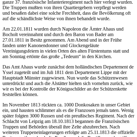
ganze 37. französische Infanterieregiment nach hier verlegt wurden.
Die Truppen mußten von ihren Quartiergebern verpflegt werden
und besaßen dabei eine solche Frechheit, dass die Bevölkerung oft
auf die schändlichste Weise von ihnen behandelt wurde.
Am 22.01.1811 wurden durch Napoleon die Ämter Ahaus und
Bocholt vereinnahmt und durch den Baron von Bader am
27.01.1811 in Besitz genommen. Am Abend und in der Frühe
fanden unter Kanonendonner und Glockengeläute
Vereinigungsfeiern in vielen Orten des alten Fürstentums statt und
am Sonntag ertönte das große „Tedeum“ in den Kirchen.
Das Amt Ahaus wurde zunächst dem holländischen Departement de
Yssel zugeteilt und im Juli 1811 dem Departement Lippe mit der
Hauptstadt Münster zugewiesen. Nun wurde das Schützenwesen
unterdrückt und auch die Alstätter hielten sich vornehm zurück, wie
wir es bei der Kontrolle der Königsschilder an der Schützenkette
feststellen können.
Im November 1813 rückten ca. 1000 Donkosaken in unser Gebiet
ein, und hausten schlimmer als es die Franzosen jemals taten. Wenig
später folgten 3000 Russen und ein preußisches Regiment. Nach der
Schlacht von Leipzig am 18.10.1813 begannen die Französischen
Truppen und Behörden überall ihre Zelte abzubrechen. Nach
weiteren Truppeneinlagerungen erfolgte am 25.11.1813 die offizielle