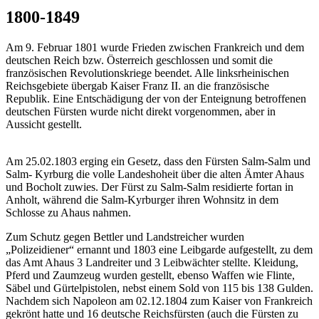
1800-1849
Am 9. Februar 1801 wurde Frieden zwischen Frankreich und dem
deutschen Reich bzw. Österreich geschlossen und somit die
französischen Revolutionskriege beendet. Alle linksrheinischen
Reichsgebiete übergab Kaiser Franz II. an die französische
Republik. Eine Entschädigung der von der Enteignung betroffenen
deutschen Fürsten wurde nicht direkt vorgenommen, aber in
Aussicht gestellt.
Am 25.02.1803 erging ein Gesetz, dass den Fürsten Salm-Salm und
Salm- Kyrburg die volle Landeshoheit über die alten Ämter Ahaus
und Bocholt zuwies. Der Fürst zu Salm-Salm residierte fortan in
Anholt, während die Salm-Kyrburger ihren Wohnsitz in dem
Schlosse zu Ahaus nahmen.
Zum Schutz gegen Bettler und Landstreicher wurden
„Polizeidiener“ ernannt und 1803 eine Leibgarde aufgestellt, zu dem
das Amt Ahaus 3 Landreiter und 3 Leibwächter stellte. Kleidung,
Pferd und Zaumzeug wurden gestellt, ebenso Waffen wie Flinte,
Säbel und Gürtelpistolen, nebst einem Sold von 115 bis 138 Gulden.
Nachdem sich Napoleon am 02.12.1804 zum Kaiser von Frankreich
gekrönt hatte und 16 deutsche Reichsfürsten (auch die Fürsten zu