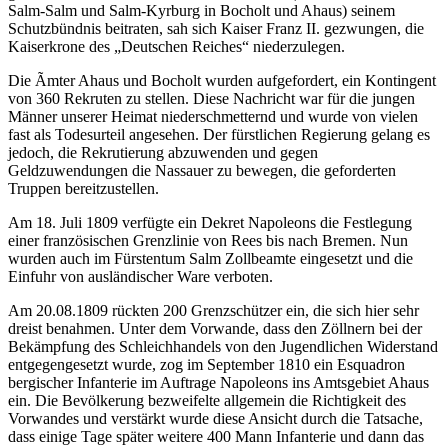
Salm-Salm und Salm-Kyrburg in Bocholt und Ahaus) seinem
Schutzbündnis beitraten, sah sich Kaiser Franz II. gezwungen, die
Kaiserkrone des „Deutschen Reiches“ niederzulegen.
Die Ãmter Ahaus und Bocholt wurden aufgefordert, ein Kontingent
von 360 Rekruten zu stellen. Diese Nachricht war für die jungen
Männer unserer Heimat niederschmetternd und wurde von vielen
fast als Todesurteil angesehen. Der fürstlichen Regierung gelang es
jedoch, die Rekrutierung abzuwenden und gegen
Geldzuwendungen die Nassauer zu bewegen, die geforderten
Truppen bereitzustellen.
Am 18. Juli 1809 verfügte ein Dekret Napoleons die Festlegung
einer französischen Grenzlinie von Rees bis nach Bremen. Nun
wurden auch im Fürstentum Salm Zollbeamte eingesetzt und die
Einfuhr von ausländischer Ware verboten.
Am 20.08.1809 rückten 200 Grenzschützer ein, die sich hier sehr
dreist benahmen. Unter dem Vorwande, dass den Zöllnern bei der
Bekämpfung des Schleichhandels von den Jugendlichen Widerstand
entgegengesetzt wurde, zog im September 1810 ein Esquadron
bergischer Infanterie im Auftrage Napoleons ins Amtsgebiet Ahaus
ein. Die Bevölkerung bezweifelte allgemein die Richtigkeit des
Vorwandes und verstärkt wurde diese Ansicht durch die Tatsache,
dass einige Tage später weitere 400 Mann Infanterie und dann das