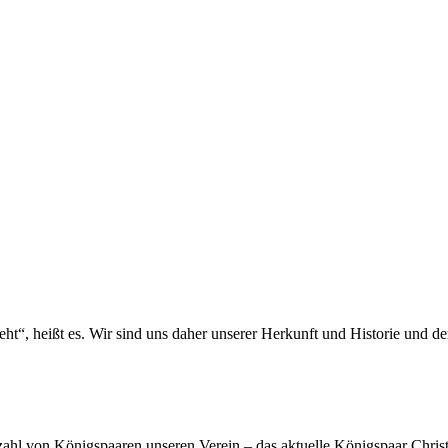
ht“, heißt es. Wir sind uns daher unserer Herkunft und Historie und d
elzahl von Königspaaren unseren Verein – das aktuelle Königspaar Chris