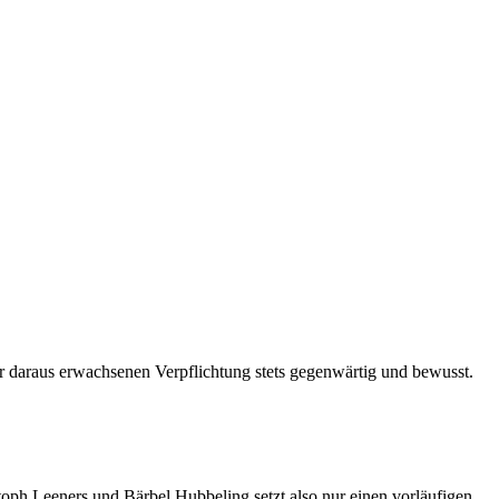
er daraus erwachsenen Verpflichtung stets gegenwärtig und bewusst.
toph Leeners und Bärbel Hubbeling setzt also nur einen vorläufigen